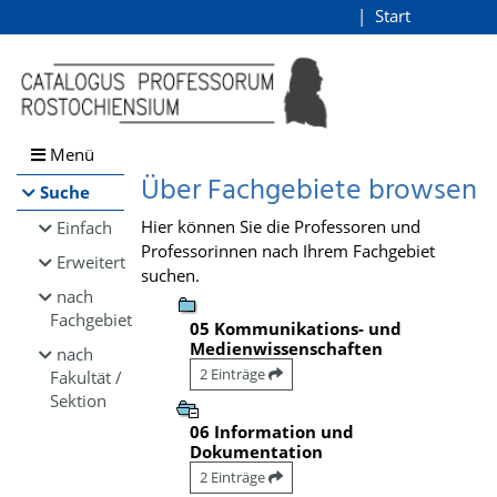
Browsen
Start
Login
direkt zum Inhalt
Menü
Über Fachgebiete browsen
Suche
Hier können Sie die Professoren und
Einfach
Professorinnen nach Ihrem Fachgebiet
Erweitert
suchen.
nach
Fachgebiet
05 Kommunikations- und
Medienwissenschaften
nach
2 Einträge
Fakultät /
Sektion
06 Information und
Dokumentation
2 Einträge