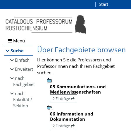
Browsen
Start
Login
direkt zum Inhalt
Menü
Über Fachgebiete browsen
Suche
Hier können Sie die Professoren und
Einfach
Professorinnen nach Ihrem Fachgebiet
Erweitert
suchen.
nach
Fachgebiet
05 Kommunikations- und
Medienwissenschaften
nach
2 Einträge
Fakultät /
Sektion
06 Information und
Dokumentation
2 Einträge