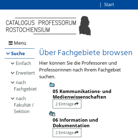
Browsen
Start
Login
direkt zum Inhalt
Menü
Über Fachgebiete browsen
Suche
Hier können Sie die Professoren und
Einfach
Professorinnen nach Ihrem Fachgebiet
Erweitert
suchen.
nach
Fachgebiet
05 Kommunikations- und
Medienwissenschaften
nach
2 Einträge
Fakultät /
Sektion
06 Information und
Dokumentation
2 Einträge