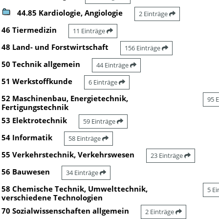
44.85 Kardiologie, Angiologie
2 Einträge
46 Tiermedizin
11 Einträge
48 Land- und Forstwirtschaft
156 Einträge
50 Technik allgemein
44 Einträge
51 Werkstoffkunde
6 Einträge
52 Maschinenbau, Energietechnik,
95 
Fertigungstechnik
53 Elektrotechnik
59 Einträge
54 Informatik
58 Einträge
55 Verkehrstechnik, Verkehrswesen
23 Einträge
56 Bauwesen
34 Einträge
58 Chemische Technik, Umwelttechnik,
5 E
verschiedene Technologien
70 Sozialwissenschaften allgemein
2 Einträge