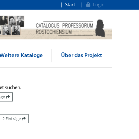
Start
Login
Weitere Kataloge
Über das Projekt
et suchen.
räge
2 Einträge