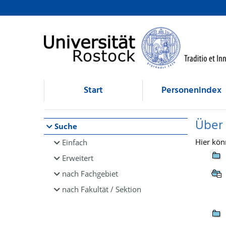
Browsen
direkt zum Inhalt
Start
Personenindex
Über
Suche
Hier kön
Einfach
Erweitert
nach Fachgebiet
nach Fakultät / Sektion