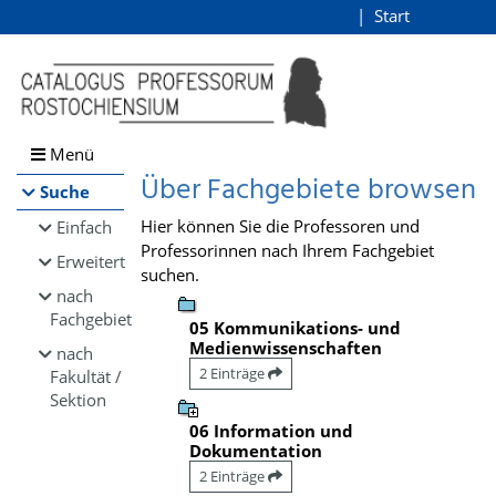
Browsen
Start
Login
direkt zum Inhalt
Menü
Über Fachgebiete browsen
Suche
Hier können Sie die Professoren und
Einfach
Professorinnen nach Ihrem Fachgebiet
Erweitert
suchen.
nach
Fachgebiet
05 Kommunikations- und
Medienwissenschaften
nach
2 Einträge
Fakultät /
Sektion
06 Information und
Dokumentation
2 Einträge