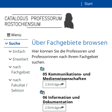
Browsen
Start
Login
direkt zum Inhalt
Menü
Über Fachgebiete browsen
Suche
Hier können Sie die Professoren und
Einfach
Professorinnen nach Ihrem Fachgebiet
Erweitert
suchen.
nach
Fachgebiet
05 Kommunikations- und
Medienwissenschaften
nach
2 Einträge
Fakultät /
Sektion
06 Information und
Dokumentation
2 Einträge