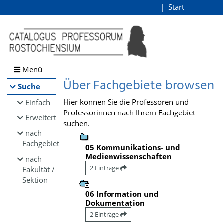
Browsen
Start
Login
direkt zum Inhalt
Menü
Über Fachgebiete browsen
Suche
Hier können Sie die Professoren und
Einfach
Professorinnen nach Ihrem Fachgebiet
Erweitert
suchen.
nach
Fachgebiet
05 Kommunikations- und
Medienwissenschaften
nach
2 Einträge
Fakultät /
Sektion
06 Information und
Dokumentation
2 Einträge