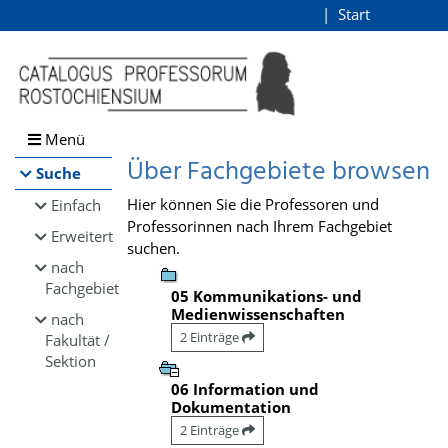
Browsen
Start
Login
direkt zum Inhalt
Menü
Über Fachgebiete browsen
Suche
Hier können Sie die Professoren und
Einfach
Professorinnen nach Ihrem Fachgebiet
Erweitert
suchen.
nach
Fachgebiet
05 Kommunikations- und
Medienwissenschaften
nach
2 Einträge
Fakultät /
Sektion
06 Information und
Dokumentation
2 Einträge