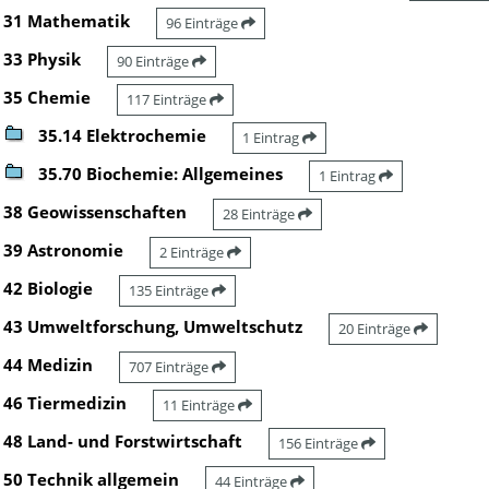
31 Mathematik
96 Einträge
33 Physik
90 Einträge
35 Chemie
117 Einträge
35.14 Elektrochemie
1 Eintrag
35.70 Biochemie: Allgemeines
1 Eintrag
38 Geowissenschaften
28 Einträge
39 Astronomie
2 Einträge
42 Biologie
135 Einträge
43 Umweltforschung, Umweltschutz
20 Einträge
44 Medizin
707 Einträge
46 Tiermedizin
11 Einträge
48 Land- und Forstwirtschaft
156 Einträge
50 Technik allgemein
44 Einträge