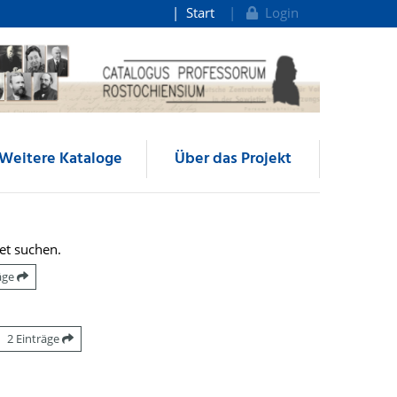
Start
Login
Weitere Kataloge
Über das Projekt
et suchen.
räge
2 Einträge