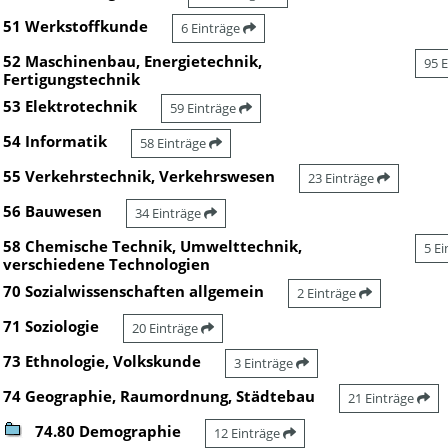
51 Werkstoffkunde
6 Einträge
52 Maschinenbau, Energietechnik,
95 
Fertigungstechnik
53 Elektrotechnik
59 Einträge
54 Informatik
58 Einträge
55 Verkehrstechnik, Verkehrswesen
23 Einträge
56 Bauwesen
34 Einträge
58 Chemische Technik, Umwelttechnik,
5 E
verschiedene Technologien
70 Sozialwissenschaften allgemein
2 Einträge
71 Soziologie
20 Einträge
73 Ethnologie, Volkskunde
3 Einträge
74 Geographie, Raumordnung, Städtebau
21 Einträge
74.80 Demographie
12 Einträge