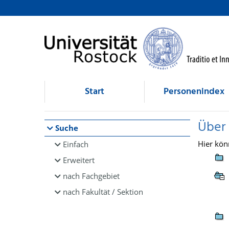
Browsen
direkt zum Inhalt
Start
Personenindex
Über
Suche
Hier kön
Einfach
Erweitert
nach Fachgebiet
nach Fakultät / Sektion