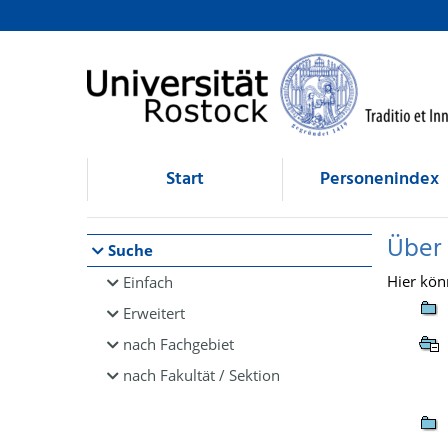
Browsen
direkt zum Inhalt
Start
Personenindex
Über
Suche
Hier kön
Einfach
Erweitert
nach Fachgebiet
nach Fakultät / Sektion