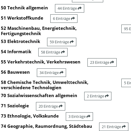
50 Technik allgemein
44 Einträge
51 Werkstoffkunde
6 Einträge
52 Maschinenbau, Energietechnik,
95 
Fertigungstechnik
53 Elektrotechnik
59 Einträge
54 Informatik
58 Einträge
55 Verkehrstechnik, Verkehrswesen
23 Einträge
56 Bauwesen
34 Einträge
58 Chemische Technik, Umwelttechnik,
5 E
verschiedene Technologien
70 Sozialwissenschaften allgemein
2 Einträge
71 Soziologie
20 Einträge
73 Ethnologie, Volkskunde
3 Einträge
74 Geographie, Raumordnung, Städtebau
21 Einträge