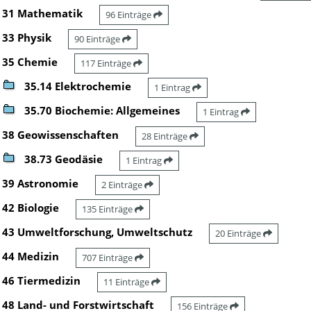
31 Mathematik
96 Einträge
33 Physik
90 Einträge
35 Chemie
117 Einträge
35.14 Elektrochemie
1 Eintrag
35.70 Biochemie: Allgemeines
1 Eintrag
38 Geowissenschaften
28 Einträge
38.73 Geodäsie
1 Eintrag
39 Astronomie
2 Einträge
42 Biologie
135 Einträge
43 Umweltforschung, Umweltschutz
20 Einträge
44 Medizin
707 Einträge
46 Tiermedizin
11 Einträge
48 Land- und Forstwirtschaft
156 Einträge