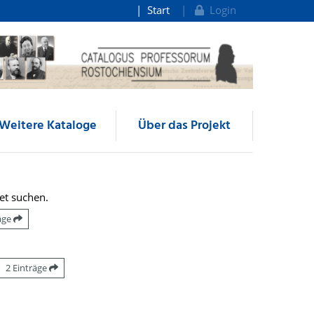
Start
Login
Weitere Kataloge
Über das Projekt
et suchen.
räge
2 Einträge