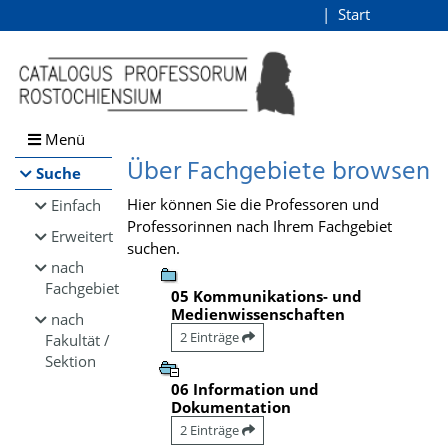
Browsen
Start
Login
direkt zum Inhalt
Menü
Über Fachgebiete browsen
Suche
Hier können Sie die Professoren und
Einfach
Professorinnen nach Ihrem Fachgebiet
Erweitert
suchen.
nach
Fachgebiet
05 Kommunikations- und
Medienwissenschaften
nach
2 Einträge
Fakultät /
Sektion
06 Information und
Dokumentation
2 Einträge