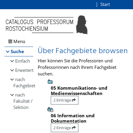
Browsen
Start
Login
direkt zum Inhalt
Menü
Über Fachgebiete browsen
Suche
Hier können Sie die Professoren und
Einfach
Professorinnen nach Ihrem Fachgebiet
Erweitert
suchen.
nach
Fachgebiet
05 Kommunikations- und
Medienwissenschaften
nach
2 Einträge
Fakultät /
Sektion
06 Information und
Dokumentation
2 Einträge