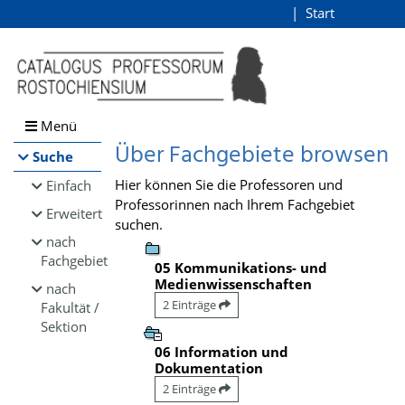
Browsen
Start
Login
direkt zum Inhalt
Menü
Über Fachgebiete browsen
Suche
Hier können Sie die Professoren und
Einfach
Professorinnen nach Ihrem Fachgebiet
Erweitert
suchen.
nach
Fachgebiet
05 Kommunikations- und
Medienwissenschaften
nach
2 Einträge
Fakultät /
Sektion
06 Information und
Dokumentation
2 Einträge