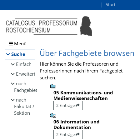
Browsen
Start
Login
direkt zum Inhalt
Menü
Über Fachgebiete browsen
Suche
Hier können Sie die Professoren und
Einfach
Professorinnen nach Ihrem Fachgebiet
Erweitert
suchen.
nach
Fachgebiet
05 Kommunikations- und
Medienwissenschaften
nach
2 Einträge
Fakultät /
Sektion
06 Information und
Dokumentation
2 Einträge