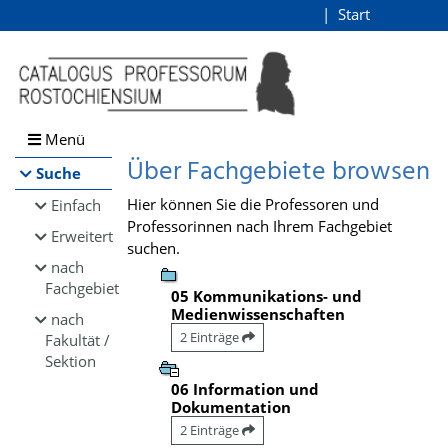
Browsen
Start
Login
direkt zum Inhalt
Menü
Über Fachgebiete browsen
Suche
Hier können Sie die Professoren und
Einfach
Professorinnen nach Ihrem Fachgebiet
Erweitert
suchen.
nach
Fachgebiet
05 Kommunikations- und
Medienwissenschaften
nach
2 Einträge
Fakultät /
Sektion
06 Information und
Dokumentation
2 Einträge