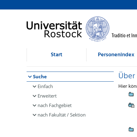
Browsen
direkt zum Inhalt
Start
Personenindex
Über
Suche
Hier kön
Einfach
Erweitert
nach Fachgebiet
nach Fakultät / Sektion