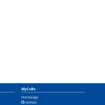
MyCoRe
Homepage
GitHub