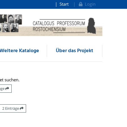
Start
Login
Weitere Kataloge
Über das Projekt
et suchen.
räge
2 Einträge