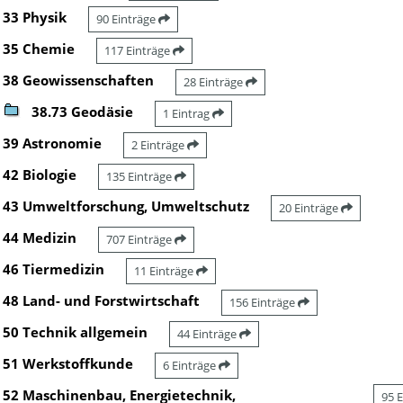
33 Physik
90 Einträge
35 Chemie
117 Einträge
38 Geowissenschaften
28 Einträge
38.73 Geodäsie
1 Eintrag
39 Astronomie
2 Einträge
42 Biologie
135 Einträge
43 Umweltforschung, Umweltschutz
20 Einträge
44 Medizin
707 Einträge
46 Tiermedizin
11 Einträge
48 Land- und Forstwirtschaft
156 Einträge
50 Technik allgemein
44 Einträge
51 Werkstoffkunde
6 Einträge
52 Maschinenbau, Energietechnik,
95 