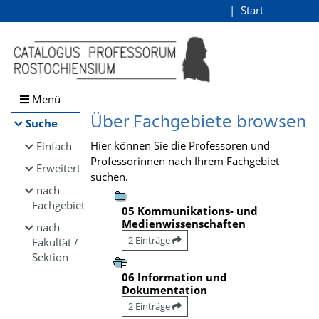
Browsen
Start
Login
direkt zum Inhalt
Menü
Über Fachgebiete browsen
Suche
Hier können Sie die Professoren und
Einfach
Professorinnen nach Ihrem Fachgebiet
Erweitert
suchen.
nach
Fachgebiet
05 Kommunikations- und
Medienwissenschaften
nach
2 Einträge
Fakultät /
Sektion
06 Information und
Dokumentation
2 Einträge