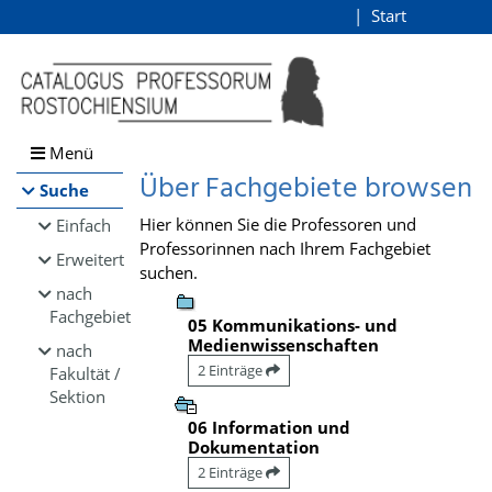
Browsen
Start
Login
direkt zum Inhalt
Menü
Über Fachgebiete browsen
Suche
Hier können Sie die Professoren und
Einfach
Professorinnen nach Ihrem Fachgebiet
Erweitert
suchen.
nach
Fachgebiet
05 Kommunikations- und
Medienwissenschaften
nach
2 Einträge
Fakultät /
Sektion
06 Information und
Dokumentation
2 Einträge