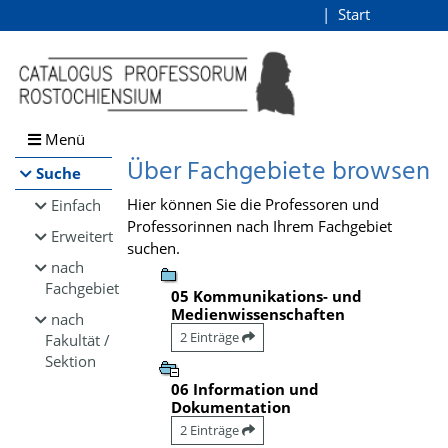
Browsen
Start
Login
direkt zum Inhalt
Menü
Über Fachgebiete browsen
Suche
Hier können Sie die Professoren und
Einfach
Professorinnen nach Ihrem Fachgebiet
Erweitert
suchen.
nach
Fachgebiet
05 Kommunikations- und
Medienwissenschaften
nach
2 Einträge
Fakultät /
Sektion
06 Information und
Dokumentation
2 Einträge