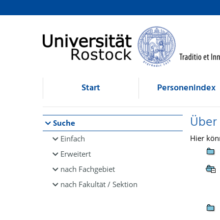
Browsen
direkt zum Inhalt
Start
Personenindex
Über
Suche
Hier kön
Einfach
Erweitert
nach Fachgebiet
nach Fakultät / Sektion