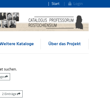
Start
Login
Weitere Kataloge
Über das Projekt
et suchen.
räge
2 Einträge