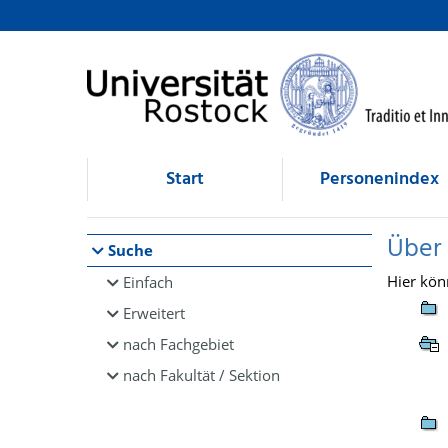
Browsen
direkt zum Inhalt
Start
Personenindex
Über
Suche
Hier kön
Einfach
Erweitert
nach Fachgebiet
nach Fakultät / Sektion