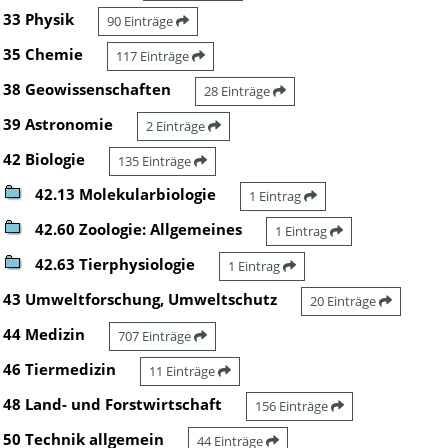
33 Physik
90 Einträge
35 Chemie
117 Einträge
38 Geowissenschaften
28 Einträge
39 Astronomie
2 Einträge
42 Biologie
135 Einträge
42.13 Molekularbiologie
1 Eintrag
42.60 Zoologie: Allgemeines
1 Eintrag
42.63 Tierphysiologie
1 Eintrag
43 Umweltforschung, Umweltschutz
20 Einträge
44 Medizin
707 Einträge
46 Tiermedizin
11 Einträge
48 Land- und Forstwirtschaft
156 Einträge
50 Technik allgemein
44 Einträge