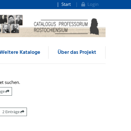
Start
Login
Weitere Kataloge
Über das Projekt
et suchen.
räge
2 Einträge