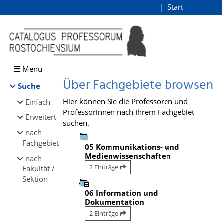
Browsen
Start
Login
direkt zum Inhalt
Menü
Über Fachgebiete browsen
Suche
Hier können Sie die Professoren und
Einfach
Professorinnen nach Ihrem Fachgebiet
Erweitert
suchen.
nach
Fachgebiet
05 Kommunikations- und
Medienwissenschaften
nach
2 Einträge
Fakultät /
Sektion
06 Information und
Dokumentation
2 Einträge