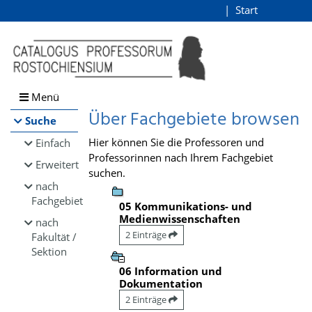
Browsen
Start
Login
direkt zum Inhalt
Menü
Über Fachgebiete browsen
Suche
Hier können Sie die Professoren und
Einfach
Professorinnen nach Ihrem Fachgebiet
Erweitert
suchen.
nach
Fachgebiet
05 Kommunikations- und
Medienwissenschaften
nach
2 Einträge
Fakultät /
Sektion
06 Information und
Dokumentation
2 Einträge