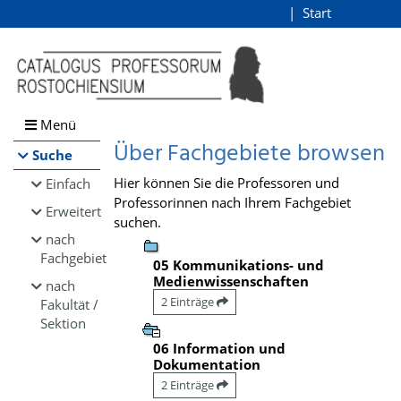
Browsen
Start
Login
direkt zum Inhalt
Menü
Über Fachgebiete browsen
Suche
Hier können Sie die Professoren und
Einfach
Professorinnen nach Ihrem Fachgebiet
Erweitert
suchen.
nach
Fachgebiet
05 Kommunikations- und
Medienwissenschaften
nach
2 Einträge
Fakultät /
Sektion
06 Information und
Dokumentation
2 Einträge