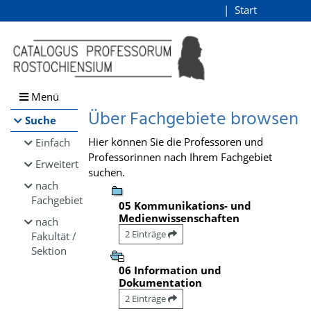
Browsen
Start
Login
direkt zum Inhalt
Menü
Über Fachgebiete browsen
Suche
Hier können Sie die Professoren und
Einfach
Professorinnen nach Ihrem Fachgebiet
Erweitert
suchen.
nach
Fachgebiet
05 Kommunikations- und
Medienwissenschaften
nach
2 Einträge
Fakultät /
Sektion
06 Information und
Dokumentation
2 Einträge