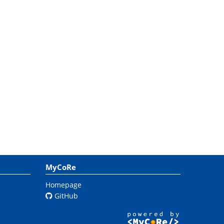
MyCoRe
Homepage
GitHub