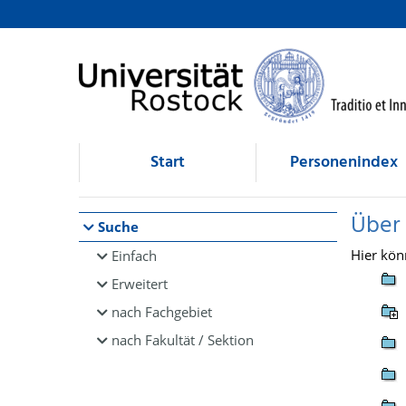
Browsen
direkt zum Inhalt
Start
Personenindex
Über
Suche
Hier kön
Einfach
Erweitert
nach Fachgebiet
nach Fakultät / Sektion