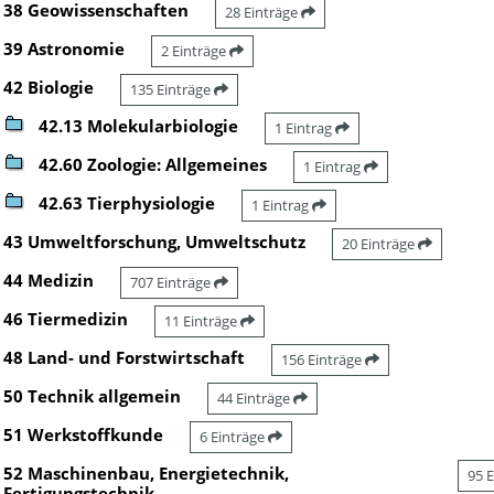
38 Geowissenschaften
28 Einträge
39 Astronomie
2 Einträge
42 Biologie
135 Einträge
42.13 Molekularbiologie
1 Eintrag
42.60 Zoologie: Allgemeines
1 Eintrag
42.63 Tierphysiologie
1 Eintrag
43 Umweltforschung, Umweltschutz
20 Einträge
44 Medizin
707 Einträge
46 Tiermedizin
11 Einträge
48 Land- und Forstwirtschaft
156 Einträge
50 Technik allgemein
44 Einträge
51 Werkstoffkunde
6 Einträge
52 Maschinenbau, Energietechnik,
95 
Fertigungstechnik