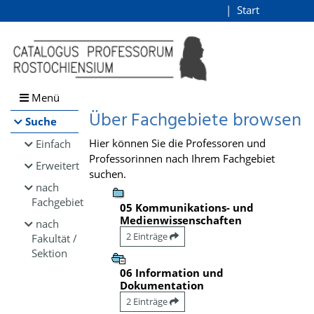
Browsen
Start
Login
direkt zum Inhalt
Menü
Über Fachgebiete browsen
Suche
Hier können Sie die Professoren und
Einfach
Professorinnen nach Ihrem Fachgebiet
Erweitert
suchen.
nach
Fachgebiet
05 Kommunikations- und
Medienwissenschaften
nach
2 Einträge
Fakultät /
Sektion
06 Information und
Dokumentation
2 Einträge