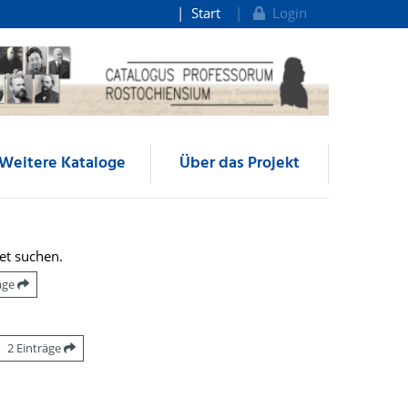
Start
Login
Weitere Kataloge
Über das Projekt
et suchen.
räge
2 Einträge