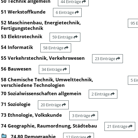
50 Technik allgemein
44 Einträge
51 Werkstoffkunde
6 Einträge
52 Maschinenbau, Energietechnik,
95 
Fertigungstechnik
53 Elektrotechnik
59 Einträge
54 Informatik
58 Einträge
55 Verkehrstechnik, Verkehrswesen
23 Einträge
56 Bauwesen
34 Einträge
58 Chemische Technik, Umwelttechnik,
5 E
verschiedene Technologien
70 Sozialwissenschaften allgemein
2 Einträge
71 Soziologie
20 Einträge
73 Ethnologie, Volkskunde
3 Einträge
74 Geographie, Raumordnung, Städtebau
21 Einträge
74.80 Demographie
12 Einträge