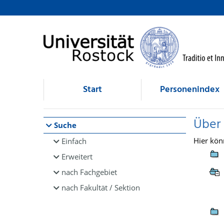
Browsen
direkt zum Inhalt
Start
Personenindex
Über
Suche
Hier kön
Einfach
Erweitert
nach Fachgebiet
nach Fakultät / Sektion