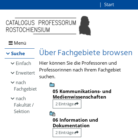
Browsen
Start
Login
direkt zum Inhalt
Menü
Über Fachgebiete browsen
Suche
Hier können Sie die Professoren und
Einfach
Professorinnen nach Ihrem Fachgebiet
Erweitert
suchen.
nach
Fachgebiet
05 Kommunikations- und
Medienwissenschaften
nach
2 Einträge
Fakultät /
Sektion
06 Information und
Dokumentation
2 Einträge