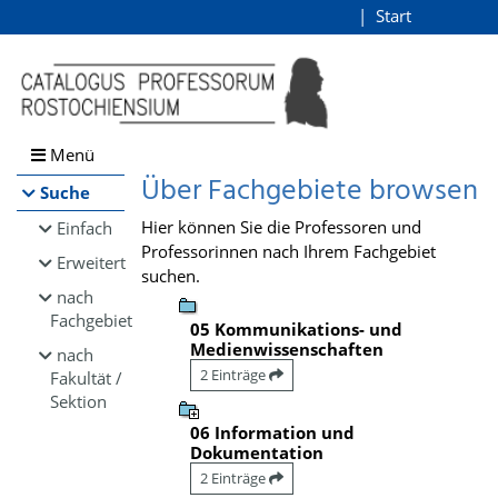
Browsen
Start
Login
direkt zum Inhalt
Menü
Über Fachgebiete browsen
Suche
Hier können Sie die Professoren und
Einfach
Professorinnen nach Ihrem Fachgebiet
Erweitert
suchen.
nach
Fachgebiet
05 Kommunikations- und
Medienwissenschaften
nach
2 Einträge
Fakultät /
Sektion
06 Information und
Dokumentation
2 Einträge