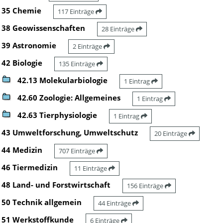
35 Chemie
117 Einträge
38 Geowissenschaften
28 Einträge
39 Astronomie
2 Einträge
42 Biologie
135 Einträge
42.13 Molekularbiologie
1 Eintrag
42.60 Zoologie: Allgemeines
1 Eintrag
42.63 Tierphysiologie
1 Eintrag
43 Umweltforschung, Umweltschutz
20 Einträge
44 Medizin
707 Einträge
46 Tiermedizin
11 Einträge
48 Land- und Forstwirtschaft
156 Einträge
50 Technik allgemein
44 Einträge
51 Werkstoffkunde
6 Einträge