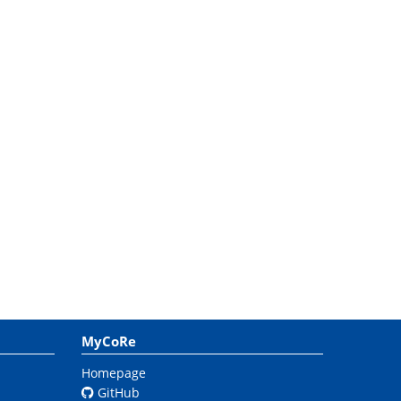
MyCoRe
Homepage
GitHub