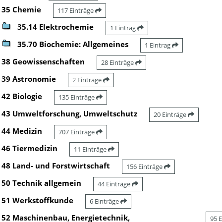
35 Chemie
117 Einträge
35.14 Elektrochemie
1 Eintrag
35.70 Biochemie: Allgemeines
1 Eintrag
38 Geowissenschaften
28 Einträge
39 Astronomie
2 Einträge
42 Biologie
135 Einträge
43 Umweltforschung, Umweltschutz
20 Einträge
44 Medizin
707 Einträge
46 Tiermedizin
11 Einträge
48 Land- und Forstwirtschaft
156 Einträge
50 Technik allgemein
44 Einträge
51 Werkstoffkunde
6 Einträge
52 Maschinenbau, Energietechnik,
95 