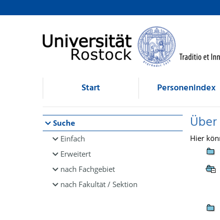
Browsen
direkt zum Inhalt
Start
Personenindex
Über
Suche
Hier kön
Einfach
Erweitert
nach Fachgebiet
nach Fakultät / Sektion