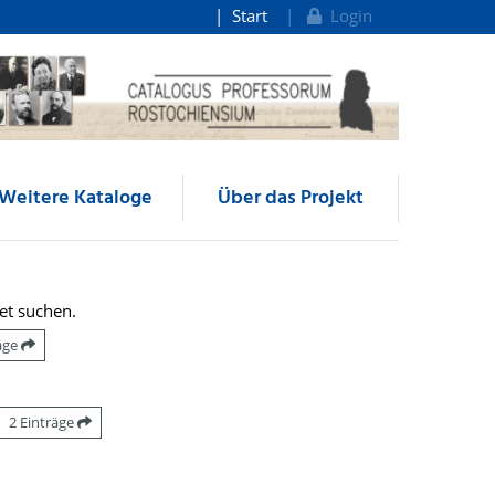
Start
Login
Weitere Kataloge
Über das Projekt
et suchen.
räge
2 Einträge