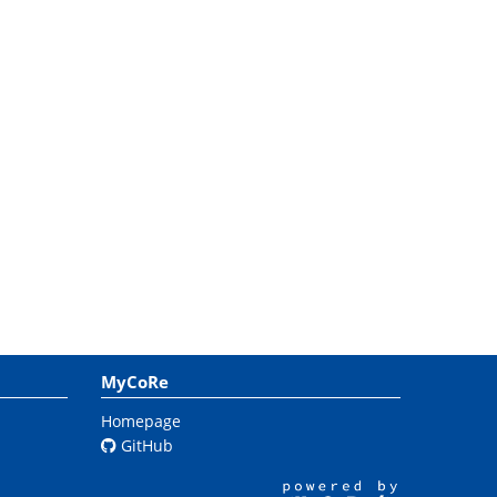
MyCoRe
Homepage
GitHub