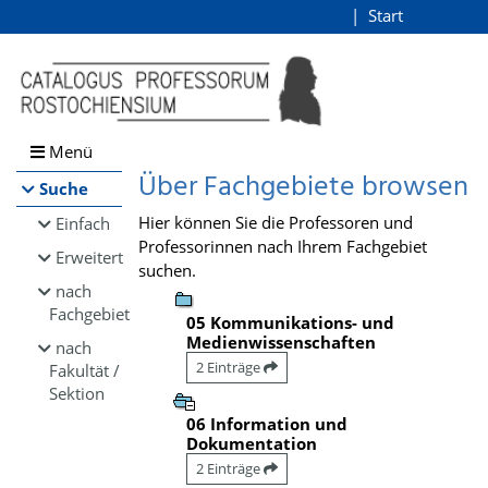
Browsen
Start
Login
direkt zum Inhalt
Menü
Über Fachgebiete browsen
Suche
Hier können Sie die Professoren und
Einfach
Professorinnen nach Ihrem Fachgebiet
Erweitert
suchen.
nach
Fachgebiet
05 Kommunikations- und
Medienwissenschaften
nach
2 Einträge
Fakultät /
Sektion
06 Information und
Dokumentation
2 Einträge