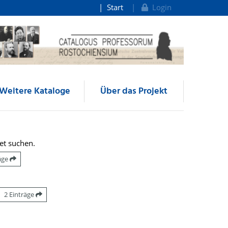
Start
Login
Weitere Kataloge
Über das Projekt
et suchen.
räge
2 Einträge