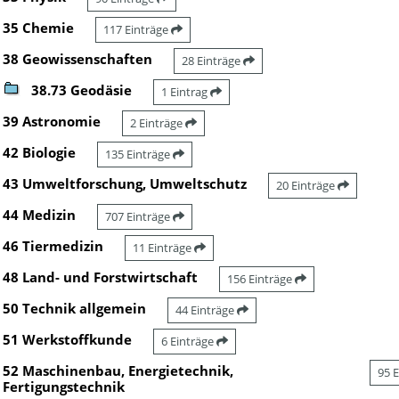
35 Chemie
117 Einträge
38 Geowissenschaften
28 Einträge
38.73 Geodäsie
1 Eintrag
39 Astronomie
2 Einträge
42 Biologie
135 Einträge
43 Umweltforschung, Umweltschutz
20 Einträge
44 Medizin
707 Einträge
46 Tiermedizin
11 Einträge
48 Land- und Forstwirtschaft
156 Einträge
50 Technik allgemein
44 Einträge
51 Werkstoffkunde
6 Einträge
52 Maschinenbau, Energietechnik,
95 
Fertigungstechnik