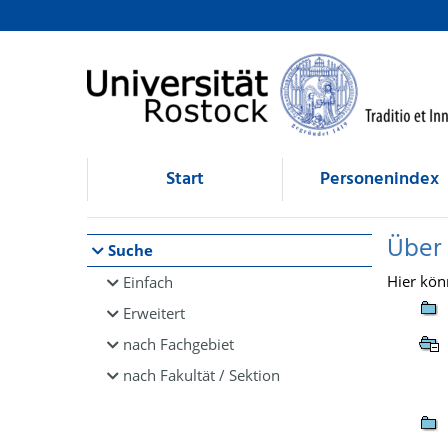
Browsen
direkt zum Inhalt
Start
Personenindex
Über
Suche
Hier kön
Einfach
Erweitert
nach Fachgebiet
nach Fakultät / Sektion