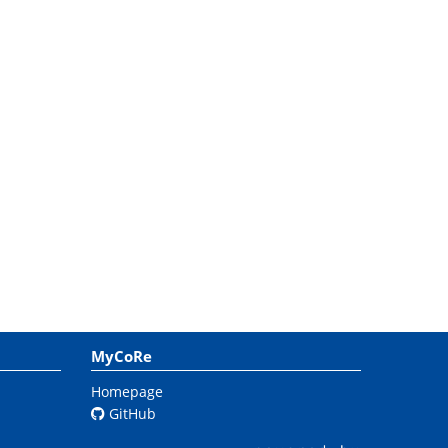
MyCoRe
Homepage
GitHub