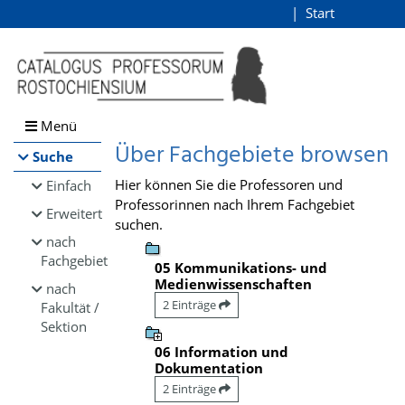
Browsen
Start
Login
direkt zum Inhalt
Menü
Über Fachgebiete browsen
Suche
Hier können Sie die Professoren und
Einfach
Professorinnen nach Ihrem Fachgebiet
Erweitert
suchen.
nach
Fachgebiet
05 Kommunikations- und
Medienwissenschaften
nach
2 Einträge
Fakultät /
Sektion
06 Information und
Dokumentation
2 Einträge