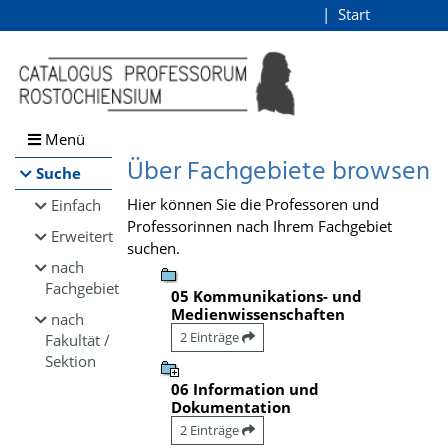
Browsen
Start
Login
direkt zum Inhalt
Menü
Über Fachgebiete browsen
Suche
Hier können Sie die Professoren und
Einfach
Professorinnen nach Ihrem Fachgebiet
Erweitert
suchen.
nach
Fachgebiet
05 Kommunikations- und
Medienwissenschaften
nach
2 Einträge
Fakultät /
Sektion
06 Information und
Dokumentation
2 Einträge