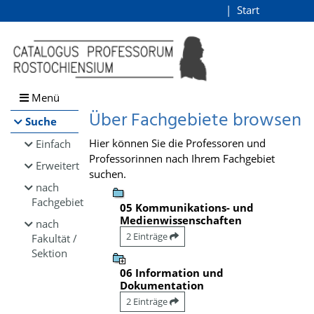
Browsen
Start
Login
direkt zum Inhalt
Menü
Über Fachgebiete browsen
Suche
Hier können Sie die Professoren und
Einfach
Professorinnen nach Ihrem Fachgebiet
Erweitert
suchen.
nach
Fachgebiet
05 Kommunikations- und
Medienwissenschaften
nach
2 Einträge
Fakultät /
Sektion
06 Information und
Dokumentation
2 Einträge