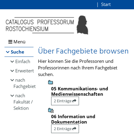
Browsen
Start
Login
direkt zum Inhalt
Menü
Über Fachgebiete browsen
Suche
Hier können Sie die Professoren und
Einfach
Professorinnen nach Ihrem Fachgebiet
Erweitert
suchen.
nach
Fachgebiet
05 Kommunikations- und
Medienwissenschaften
nach
2 Einträge
Fakultät /
Sektion
06 Information und
Dokumentation
2 Einträge