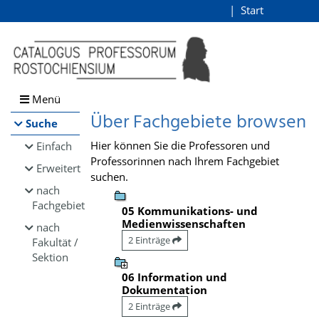
Browsen
Start
Login
direkt zum Inhalt
Menü
Über Fachgebiete browsen
Suche
Hier können Sie die Professoren und
Einfach
Professorinnen nach Ihrem Fachgebiet
Erweitert
suchen.
nach
Fachgebiet
05 Kommunikations- und
Medienwissenschaften
nach
2 Einträge
Fakultät /
Sektion
06 Information und
Dokumentation
2 Einträge