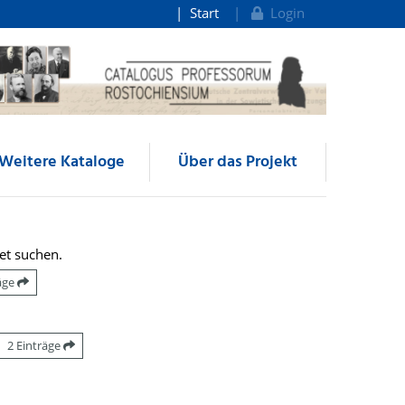
Start
Login
Weitere Kataloge
Über das Projekt
et suchen.
räge
2 Einträge