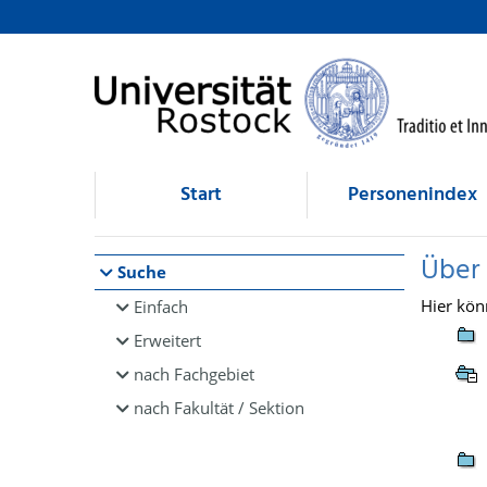
Browsen
direkt zum Inhalt
Start
Personenindex
Über
Suche
Hier kön
Einfach
Erweitert
nach Fachgebiet
nach Fakultät / Sektion