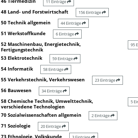
46 Tiermedizin
11 Einträge
48 Land- und Forstwirtschaft
156 Einträge
50 Technik allgemein
44 Einträge
51 Werkstoffkunde
6 Einträge
52 Maschinenbau, Energietechnik,
95 
Fertigungstechnik
53 Elektrotechnik
59 Einträge
54 Informatik
58 Einträge
55 Verkehrstechnik, Verkehrswesen
23 Einträge
56 Bauwesen
34 Einträge
58 Chemische Technik, Umwelttechnik,
5 E
verschiedene Technologien
70 Sozialwissenschaften allgemein
2 Einträge
71 Soziologie
20 Einträge
73 Ethnologie, Volkskunde
3 Einträge