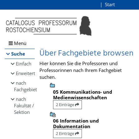
Browsen
Start
Login
direkt zum Inhalt
Menü
Über Fachgebiete browsen
Suche
Hier können Sie die Professoren und
Einfach
Professorinnen nach Ihrem Fachgebiet
Erweitert
suchen.
nach
Fachgebiet
05 Kommunikations- und
Medienwissenschaften
nach
2 Einträge
Fakultät /
Sektion
06 Information und
Dokumentation
2 Einträge