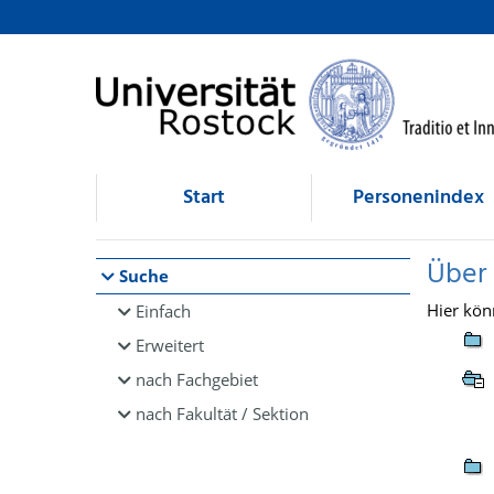
Browsen
direkt zum Inhalt
Start
Personenindex
Über
Suche
Hier kön
Einfach
Erweitert
nach Fachgebiet
nach Fakultät / Sektion