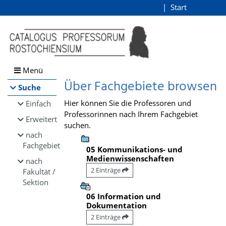
Browsen
Start
Login
direkt zum Inhalt
Menü
Über Fachgebiete browsen
Suche
Hier können Sie die Professoren und
Einfach
Professorinnen nach Ihrem Fachgebiet
Erweitert
suchen.
nach
Fachgebiet
05 Kommunikations- und
Medienwissenschaften
nach
2 Einträge
Fakultät /
Sektion
06 Information und
Dokumentation
2 Einträge