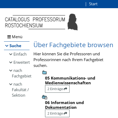
Browsen
Start
Login
direkt zum Inhalt
Menü
Über Fachgebiete browsen
Suche
Hier können Sie die Professoren und
Einfach
Professorinnen nach Ihrem Fachgebiet
Erweitert
suchen.
nach
Fachgebiet
05 Kommunikations- und
Medienwissenschaften
nach
2 Einträge
Fakultät /
Sektion
06 Information und
Dokumentation
2 Einträge