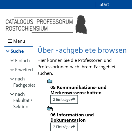
Browsen
Start
Login
direkt zum Inhalt
Menü
Über Fachgebiete browsen
Suche
Hier können Sie die Professoren und
Einfach
Professorinnen nach Ihrem Fachgebiet
Erweitert
suchen.
nach
Fachgebiet
05 Kommunikations- und
Medienwissenschaften
nach
2 Einträge
Fakultät /
Sektion
06 Information und
Dokumentation
2 Einträge