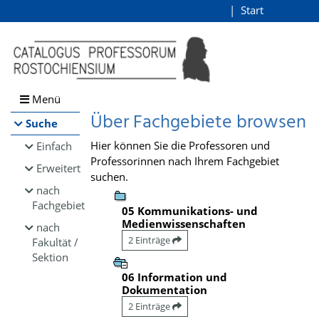
Browsen
Start
Login
direkt zum Inhalt
Menü
Über Fachgebiete browsen
Suche
Hier können Sie die Professoren und
Einfach
Professorinnen nach Ihrem Fachgebiet
Erweitert
suchen.
nach
Fachgebiet
05 Kommunikations- und
Medienwissenschaften
nach
2 Einträge
Fakultät /
Sektion
06 Information und
Dokumentation
2 Einträge