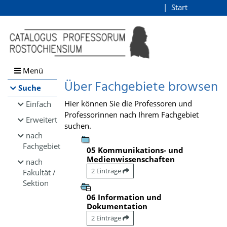
Browsen
Start
Login
direkt zum Inhalt
Menü
Über Fachgebiete browsen
Suche
Hier können Sie die Professoren und
Einfach
Professorinnen nach Ihrem Fachgebiet
Erweitert
suchen.
nach
Fachgebiet
05 Kommunikations- und
Medienwissenschaften
nach
2 Einträge
Fakultät /
Sektion
06 Information und
Dokumentation
2 Einträge