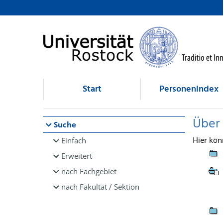
Browsen
direkt zum Inhalt
Start
Personenindex
Über
Suche
Hier kön
Einfach
Erweitert
nach Fachgebiet
nach Fakultät / Sektion