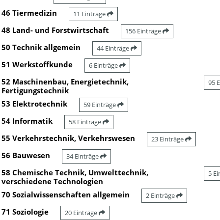
46 Tiermedizin
11 Einträge
48 Land- und Forstwirtschaft
156 Einträge
50 Technik allgemein
44 Einträge
51 Werkstoffkunde
6 Einträge
52 Maschinenbau, Energietechnik,
95 
Fertigungstechnik
53 Elektrotechnik
59 Einträge
54 Informatik
58 Einträge
55 Verkehrstechnik, Verkehrswesen
23 Einträge
56 Bauwesen
34 Einträge
58 Chemische Technik, Umwelttechnik,
5 E
verschiedene Technologien
70 Sozialwissenschaften allgemein
2 Einträge
71 Soziologie
20 Einträge