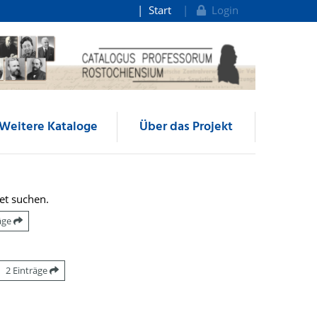
Start
Login
Weitere Kataloge
Über das Projekt
et suchen.
räge
2 Einträge