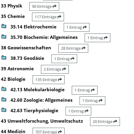
33 Physik
90 Einträge
35 Chemie
117 Einträge
35.14 Elektrochemie
1 Eintrag
35.70 Biochemie: Allgemeines
1 Eintrag
38 Geowissenschaften
28 Einträge
38.73 Geodäsie
1 Eintrag
39 Astronomie
2 Einträge
42 Biologie
135 Einträge
42.13 Molekularbiologie
1 Eintrag
42.60 Zoologie: Allgemeines
1 Eintrag
42.63 Tierphysiologie
1 Eintrag
43 Umweltforschung, Umweltschutz
20 Einträge
44 Medizin
707 Einträge