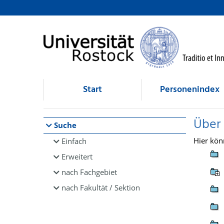
Browsen
direkt zum Inhalt
Start
Personenindex
Über
Suche
Hier kön
Einfach
Erweitert
nach Fachgebiet
nach Fakultät / Sektion