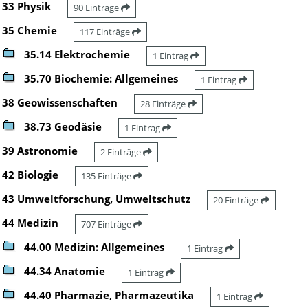
33 Physik
90 Einträge
35 Chemie
117 Einträge
35.14 Elektrochemie
1 Eintrag
35.70 Biochemie: Allgemeines
1 Eintrag
38 Geowissenschaften
28 Einträge
38.73 Geodäsie
1 Eintrag
39 Astronomie
2 Einträge
42 Biologie
135 Einträge
43 Umweltforschung, Umweltschutz
20 Einträge
44 Medizin
707 Einträge
44.00 Medizin: Allgemeines
1 Eintrag
44.34 Anatomie
1 Eintrag
44.40 Pharmazie, Pharmazeutika
1 Eintrag