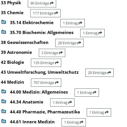
33 Physik
90 Einträge
35 Chemie
117 Einträge
35.14 Elektrochemie
1 Eintrag
35.70 Biochemie: Allgemeines
1 Eintrag
38 Geowissenschaften
28 Einträge
39 Astronomie
2 Einträge
42 Biologie
135 Einträge
43 Umweltforschung, Umweltschutz
20 Einträge
44 Medizin
707 Einträge
44.00 Medizin: Allgemeines
1 Eintrag
44.34 Anatomie
1 Eintrag
44.40 Pharmazie, Pharmazeutika
1 Eintrag
44.61 Innere Medizin
1 Eintrag