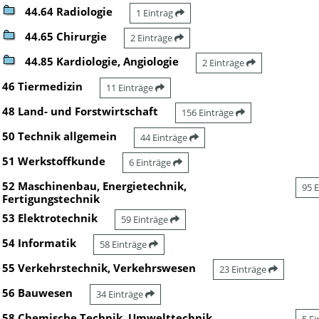
44.64 Radiologie
1 Eintrag
44.65 Chirurgie
2 Einträge
44.85 Kardiologie, Angiologie
2 Einträge
46 Tiermedizin
11 Einträge
48 Land- und Forstwirtschaft
156 Einträge
50 Technik allgemein
44 Einträge
51 Werkstoffkunde
6 Einträge
52 Maschinenbau, Energietechnik,
95 
Fertigungstechnik
53 Elektrotechnik
59 Einträge
54 Informatik
58 Einträge
55 Verkehrstechnik, Verkehrswesen
23 Einträge
56 Bauwesen
34 Einträge
58 Chemische Technik, Umwelttechnik,