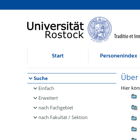
Browsen
direkt zum Inhalt
Start
Personenindex
Über
Suche
Hier kön
Einfach
Erweitert
nach Fachgebiet
nach Fakultät / Sektion